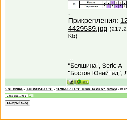
.
Прикрепления:
1
4429539.jpg
(217.2
Kb)
...
"Белшина", Serie A
"Бостон Юнайтед", Л
КЛФП-МИНСК
»
ЧЕМПИОНАТЫ КЛФП
»
ЧЕМПИОНАТ КЛФП-Минск. Сезон #27 (2025/26)
»
19 ТУ
1
Страница
1
из
1