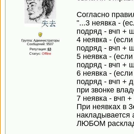
Согласно прави
"...3 неявка - (
подряд - вчп + 
4 неявка - (есл
Группа: Администраторы
Сообщений:
9507
подряд - вчп + 
Репутация:
63
Статус:
Offline
5 неявка - (есл
подряд - вчп + 
6 неявка - (есл
подряд - вчп + 
при звонке влад
7 неявка - вчп 
При неявках в 3
накладывается а
ЛЮБОМ раскладе