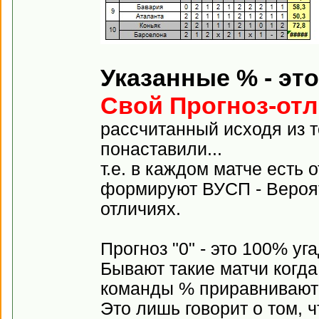
Указанные % - эт
Свой Прогноз-от
рассчитанный исходя из т
понаставили...
т.е. в каждом матче есть 
формируют ВУСП - Вероят
отличиях.
Прогноз "0" - это 100% у
Бывают такие матчи когда
команды % приравниваютс
Это лишь говорит о том, ч