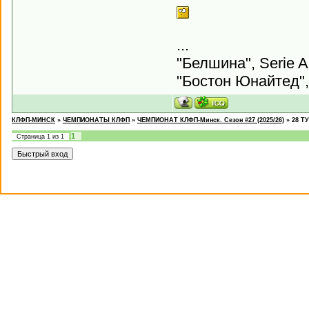
...
"Белшина", Serie A
"Бостон Юнайтед",
КЛФП-МИНСК
»
ЧЕМПИОНАТЫ КЛФП
»
ЧЕМПИОНАТ КЛФП-Минск. Сезон #27 (2025/26)
»
28 ТУ
1
Страница
1
из
1