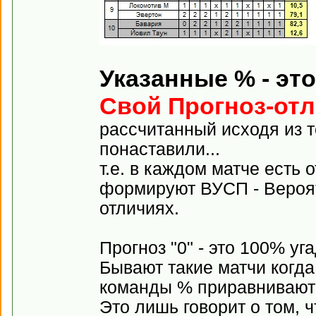
Указанные % - эт
Свой Прогноз-от
рассчитанный исходя из т
понаставили...
т.е. в каждом матче есть 
формируют ВУСП - Вероят
отличиях.
Прогноз "0" - это 100% у
Бывают такие матчи когда
команды % приравниваютс
Это лишь говорит о том, ч