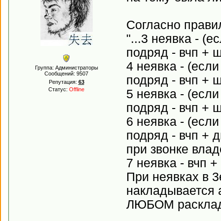
Согласно прави
"...3 неявка - (
подряд - вчп + 
4 неявка - (есл
Группа: Администраторы
Сообщений:
9507
подряд - вчп + 
Репутация:
63
Статус:
Offline
5 неявка - (есл
подряд - вчп + 
6 неявка - (есл
подряд - вчп + 
при звонке влад
7 неявка - вчп 
При неявках в 3
накладывается а
ЛЮБОМ раскладе