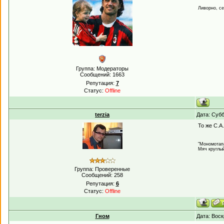
Ливорно, с
Группа: Модераторы
Сообщений:
1663
Репутация:
7
Статус:
Offline
terzia
Дата: Субб
То же С.А
"Мономотапа
Мяч круглый
Группа: Проверенные
Сообщений:
258
Репутация:
6
Статус:
Offline
Гном
Дата: Воск