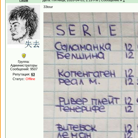
Гном
Дата: Пятница, 2026-04-03, 2:19 PM | Сообщение #
1
33tour
Группа:
Администраторы
Сообщений:
9507
Репутация:
63
Статус:
Offline