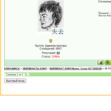
Уточненн
...
"Белшина", 
"Бостон Юна
Группа: Администраторы
Сообщений:
9507
Репутация:
63
Статус:
Offline
КЛФП-МИНСК
»
ЧЕМПИОНАТЫ КЛФП
»
ЧЕМПИОНАТ КЛФП-Минск. Сезон #27 (2025/26)
»
33 ТУ
1
Страница
1
из
1