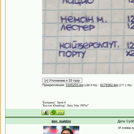
Прикрепления:
5165203.jpg
·
6179362.jpg
(186.9 Kb)
(177.1 Kb)
...
"Белшина", Serie A
"Бостон Юнайтед", Лига "Нас РАТЬ!"
den_maldini
Дата: Субб
И снова о