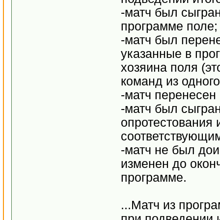
-матч был сыгран
программе поле;
-матч был перене
указанные в про
хозяина поля (эт
команд из одного
-матч перенесен
-матч был сыгран,
опротестования 
соответствующи
-матч не был дои
изменен до окон
программе.
...Матч из прог
при подведении и