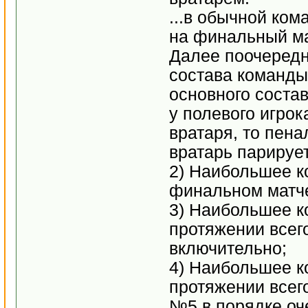
...в обычной ко
на финальный ма
Далее поочередн
состава команды
основного соста
у полевого игрок
вратаря, то пена
вратарь парирует
2) Наибольшее к
финальном матч
3) Наибольшее к
протяжении всего
включительно;
4) Наибольшее к
протяжении всег
№5 в порядке оч