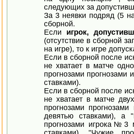
следующих за допустивш
За 3 неявки подряд (5 н
сборной.
Если
игрок, допустив
(отсутствие в сборной за
на игре), то к игре допу
Если в сборной после ис
не хватает в матче одно
прогнозами прогнозами и
ставками).
Если в сборной после ис
не хватает в матче двух
прогнозами прогнозам
девятью ставками), а 
прогнозами игрока№3 
ставками). "Чужие про