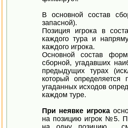
В основной состав сбо
запасной).
Позиция игрока в сост
каждого тура и напрям
каждого игрока.
Основной состав форм
сборной, угадавших наи
предыдущих турах (иск
который определяется 
угаданных исходов опреде
каждом туре.
При неявке игрока
осно
на позицию игрок №5. П
на одну позицию , см