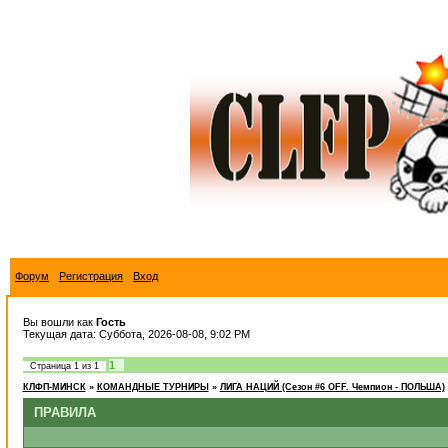
Форум
Регистрация
Вход
Вы вошли как
Гость
Текущая дата: Суббота, 2026-08-08, 9:02 PM
1
Страница
1
из
1
КЛФП-МИНСК
»
КОМАНДНЫЕ ТУРНИРЫ
»
ЛИГА НАЦИЙ (Сезон #6 OFF. Чемпион - ПОЛЬША)
ПРАВИЛА