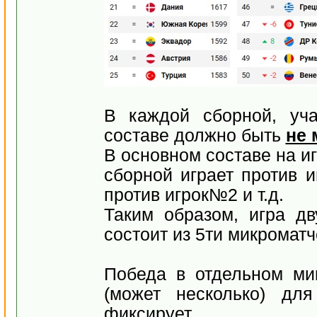
В каждой сборной, уч
составе должно быть
не 
В основном составе на иг
сборной играет против 
против игрок№2 и т.д.
Таким образом, игра д
состоит из 5ти микроматч
Победа в отдельном мик
(может несколько) дл
фиксирует.