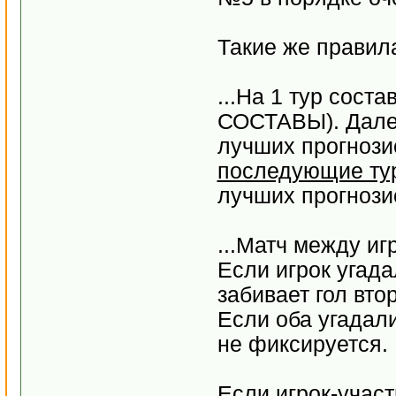
Такие же правила
...На 1 тур соста
СОСТАВЫ). Дале
лучших прогнозис
последующие ту
лучших прогнози
...Матч между иг
Если игрок угада
забивает гол вто
Если оба угадали
не фиксируется.
Если игрок-учас