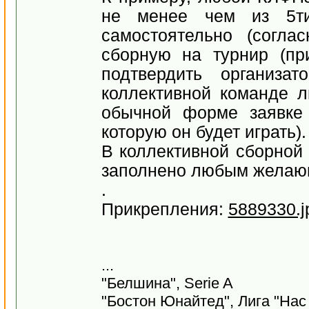
не менее чем из 5ти
самостоятельно (согл
сборную на турнир (пр
подтвердить организа
коллективной команде 
обычной форме заявке 
которую он будет играть).
В коллективной сборной 
заполнено любым желающ
.
Прикрепления:
5889330.j
...
"Белшина", Serie A
"Бостон Юнайтед", Лига "Нас