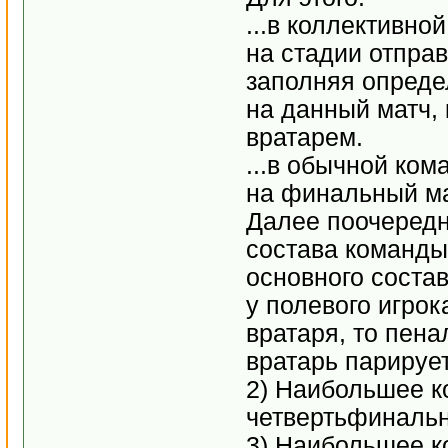
...в коллективно
на стадии отправ
заполняя определ
на данный матч,
вратарем.
...в обычной ко
на финальный ма
Далее поочередн
состава команды
основного соста
у полевого игрок
вратаря, то пена
вратарь парирует
2) Наибольшее к
четвертьфиналь
3) Наибольшее к