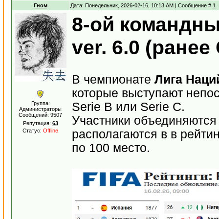
Гном
Дата: Понедельник, 2026-02-16, 10:13 AM | Сообщение #
1
8-ой командн
ver. 6.0 (ранее
В чемпионате
Лига Наци
которые выступают непос
Группа:
Serie B или Serie C.
Администраторы
Сообщений:
9507
Участники объединяются 
Репутация:
63
Статус:
Offline
располагаются в в рейти
по 100 место.