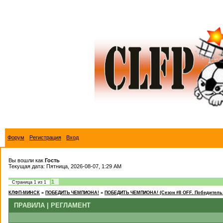
Форум
Регистрация
Вход
Вы вошли как
Гость
Текущая дата: Пятница, 2026-08-07, 1:29 AM
1
Страница
1
из
1
КЛФП-МИНСК
»
ПОБЕДИТЬ ЧЕМПИОНА!
»
ПОБЕДИТЬ ЧЕМПИОНА! (Сезон #8 OFF. Победитель 
ПРАВИЛА | РЕГЛАМЕНТ