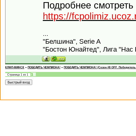
Подробнее смотреть 
https://fcpolimiz.ucoz
...
"Белшина", Serie A
"Бостон Юнайтед", Лига "Нас 
КЛФП-МИНСК
»
ПОБЕДИТЬ ЧЕМПИОНА!
»
ПОБЕДИТЬ ЧЕМПИОНА! (Сезон #8 OFF. Победитель 
1
Страница
1
из
1