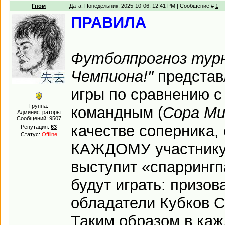
Гном
Дата: Понедельник, 2025-10-06, 12:41 PM | Сообщение #
1
ПРАВИЛА
Футболпрогноз тур
Чемпиона!"
представ
игры по сравнению с
Группа:
командным (
Copa Mu
Администраторы
Сообщений:
9507
качестве соперника, 
Репутация:
63
Статус:
Offline
КАЖДОМУ участнику 
выступит «спаррингп
будут играть: призов
обладатели Кубков С
Таким образом в каж