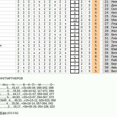
РИНГПАРТНЕРОВ
------Исх----%--------В---Н--П----М---------О--
......5.....81,67...+31=05-04, 096-042, 098
.......6.....78,33...+28=10-02, 117-071, 094
.....5.....64,17...+22=11-07, 059-034, 077
.......5.....60,83...+20=13-07, 094-067, 073
Й...6.....48,33...+15=13-12, 029-023, 058
........4.....35,00...+08=18-14, 057-064, 042
.......2.....19,17...+06=05-29, 054-108, 023
8.jpg
(323.4 Kb)