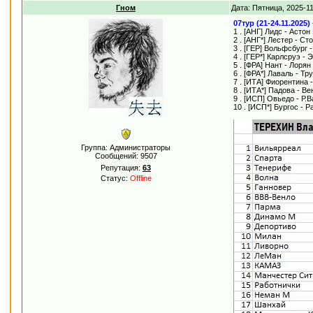
Гном
Дата: Пятница, 2025-1
07тур (21-24.11.2025
1 . [АНГ] Лидс - Астон
2 . [АНГ*] Лестер - Ст
3 . [ГЕР] Вольфсбург 
4 . [ГЕР*] Карлсруэ -
5 . [ФРА] Нант - Лорян
6 . [ФРА*] Лаваль - Тр
7 . [ИТА] Фиорентина 
8 . [ИТА*] Падова - В
9 . [ИСП] Овьедо - Р.
10 . [ИСП*] Бургос - Р
Группа: Администраторы
Сообщений:
9507
Репутация:
63
Статус:
Offline