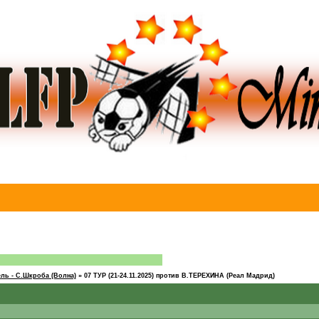
ль - C.Шкроба (Волна)
»
07 ТУР (21-24.11.2025) против В.ТЕРЕХИНА (Реал Мадрид)