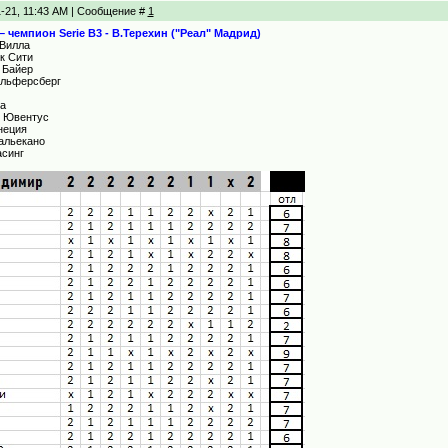
1-21, 11:43 AM | Сообщение #
1
) – чемпион Serie B3 - В.Терехин ("Реал" Мадрид)
 Вилла
ок Сити
- Байер
 Эльферсберг
уа
- Ювентус
енеция
Вальекано
асинг