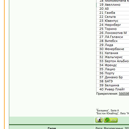
Прикрепления:
566598
...
"Белшина", Serie A
"Бостон Юнайтед", Лига "
Гном
Дата: Воскресенье, 20