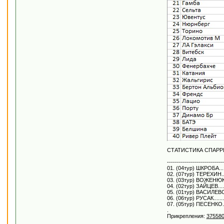
СТАТИСТИКА СПАР
-------------------------
01. (04тур) ШКРОБА......
02. (07тур) ТЕРЕХИН....
03. (03тур) ВОЖЕНЮК....
04. (02тур) ЗАЙЦЕВ......
05. (01тур) ВАСИЛЕВСКИ
06. (06тур) РУСАК.......
07. (05тур) ПЕСЕНКО....
.
Прикрепления:
375580