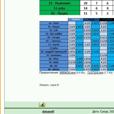
Прикрепления:
9689630.png
·
7107318.png
(4.6 Kb)
(7.7 Kb)
Ливорно, серия В
dimaneff
Дата: Среда, 20