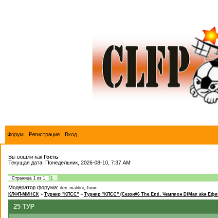
Форум
Регистрация
Вход
Вы вошли как
Гость
Текущая дата: Понедельник, 2026-08-10, 7:37 AM
1
Страница
1
из
1
Модератор форума:
,
den_maldini
Гном
КЛФП-МИНСК
»
Турнир "КПСС"
»
Турнир "КПСС" (Сезон#6 The End. Чемпион DiMan aka Еф
25 ТУР