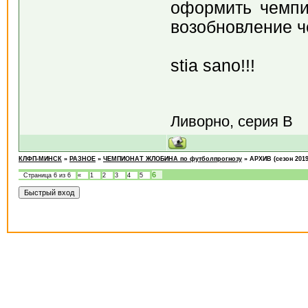
оформить чемпи
возобновление ч
stia sano!!!
Ливорно, серия В
КЛФП-МИНСК
»
РАЗНОЕ
»
ЧЕМПИОНАТ ЖЛОБИНА по футболпрогнозу
»
АРХИВ (сезон 2019
6
Страница
6
из
6
«
1
2
3
4
5