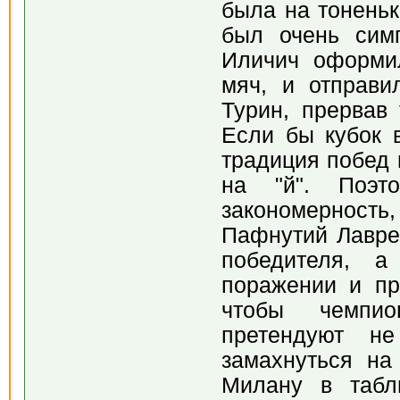
была на тоненьк
был очень сим
Иличич оформи
мяч, и отправи
Турин, прервав
Если бы кубок 
традиция побед 
на "й". Поэто
закономерност
Пафнутий Лаврен
победителя, 
поражении и пр
чтобы чемпио
претендуют н
замахнуться на
Милану в табл