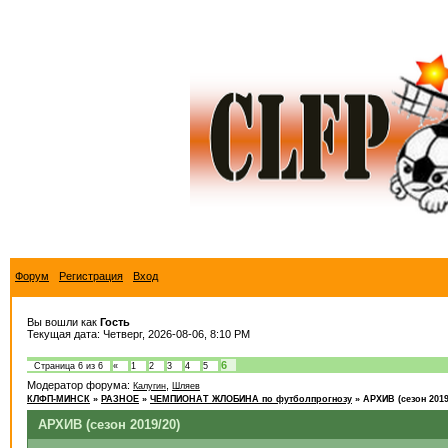
Форум
Регистрация
Вход
Вы вошли как
Гость
Текущая дата: Четверг, 2026-08-06, 8:10 PM
6
Страница
6
из
6
«
1
2
3
4
5
Модератор форума:
,
Калугин
Шляев
КЛФП-МИНСК
»
РАЗНОЕ
»
ЧЕМПИОНАТ ЖЛОБИНА по футболпрогнозу
»
АРХИВ (сезон 2019
АРХИВ (сезон 2019/20)