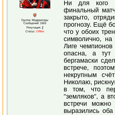
Ни для кого н
финальный матч
закрыто, отряд
Группа: Модераторы
прогнозу. Ещё б
Сообщений:
1663
Репутация:
7
что у обоих тре
Статус:
Offline
символично, на
Лиге чемпионов 
опасна, а тут
бергамаски сде
встрече, поэто
некрупным счё
Николаю, рискну
в том, что пе
"земляков", а в
встречи можно
выразились оба 