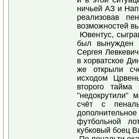
ничьей АЗ и Нап
реализовав пе
возможностей вы
Ювентус, сыграв
был вынужден и
Сергея Левкевич
в хорватское Ди
же открыли сч
исходом Црвен
второго тайма
"недокрутили" 
счёт с пеналь
дополнительно
футбольной ло
кубковый боец В
По пенальти ока