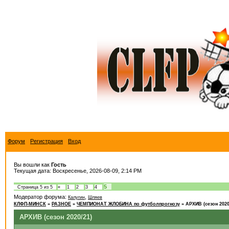
Форум
Регистрация
Вход
Вы вошли как
Гость
Текущая дата: Воскресенье, 2026-08-09, 2:14 PM
5
Страница
5
из
5
«
1
2
3
4
Модератор форума:
,
Калугин
Шляев
КЛФП-МИНСК
»
РАЗНОЕ
»
ЧЕМПИОНАТ ЖЛОБИНА по футболпрогнозу
»
АРХИВ (сезон 2020
АРХИВ (сезон 2020/21)