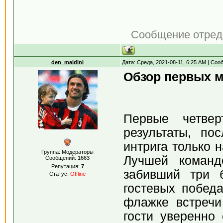
Сообщение отред
den_maldini
Дата: Среда, 2021-08-11, 6:25 AM | Со
Обзор первых м
Первые четвер
результаты, по
интрига только н
Группа: Модераторы
Лучшей команд
Сообщений:
1663
Репутация:
7
забивший три 
Статус:
Offline
гостевых побед
флажке встречи
гости уверенно 