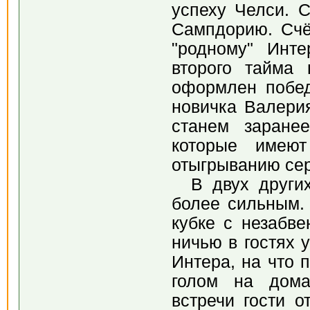
успеху Челси. 
Сампдорию. Счё
"родному" Инте
второго тайма
оформлен побе
новичка Валерия
станем заране
которые имею
отыгрыванию сер
В двух других
более сильным.
кубке с незабв
ничью в гостях 
Интера, на что 
голом на дома
встречи гости 