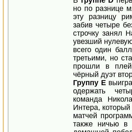
В
группе D
перв
но по разнице м
эту разницу ри
забив четыре бе
строчку занял 
увезший нулевую
всего один бал
третьими, но ст
прошли в плей
чёрный дуэт вто
Группу Е
выигра
одержать четы
команда Никол
Интера, который
матчей програм
также ничью в 