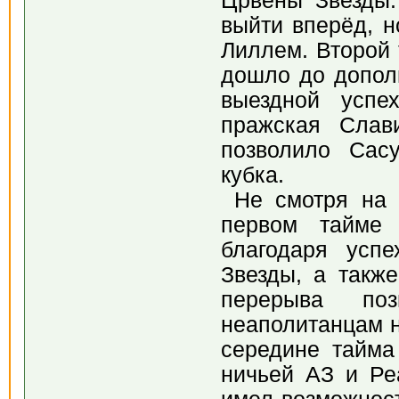
Црвены Звезды.
выйти вперёд, н
Лиллем. Второй 
дошло до дополн
выездной успе
пражская Слав
позволило Сас
кубка.
Не смотря на 
первом тайме 
благодаря усп
Звезды, а такж
перерыва по
неаполитанцам н
середине тайма
ничьей АЗ и Ре