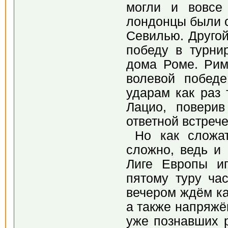
могли и вовсе
лондонцы были о
Севилью. Другой
победу в турни
дома Роме. Рим
волевой победе
ударам как раз 
Лацио, поверив
ответной встрече
Но как сложатс
сложно, ведь и 
Лиге Европы и
пятому туру ча
вечером ждём ка
а также напряжё
уже познавших р