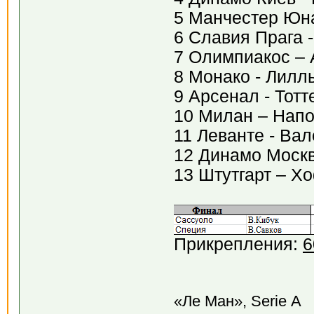
5 Манчестер Юн
6 Славия Прага 
7 Олимпиакос –
8 Монако - Лилл
9 Арсенал - Тот
10 Милан – Нап
11 Леванте - Ва
12 Динамо Москв
13 Штутгарт – 
Прикрепления:
6
«Ле Ман», Serie А