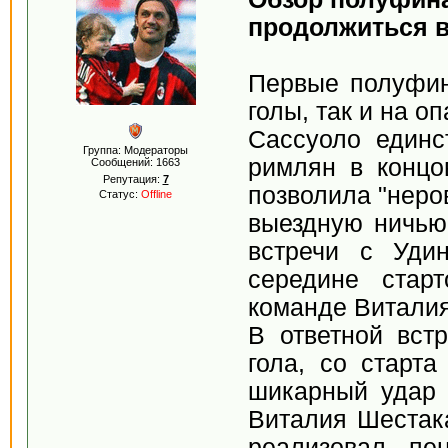
продолжиться 
Первые полуфин
голы, так и на 
Сассуоло единс
Группа: Модераторы
римлян в концов
Сообщений:
1663
Репутация:
7
позволила "неро
Статус:
Offline
выездную ничью
встречи с Уди
середине стар
команде Витали
В ответной вст
гола, со старта
шикарный удар 
Виталия Шестака
реализовал пе