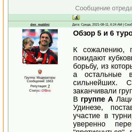
Сообщение отред
den_maldini
Дата: Среда, 2021-08-11, 6:24 AM | Со
Обзор 5 и 6 тур
К сожалению, п
покидают кубков
борьбу, из кото
а остальные в
Группа: Модераторы
сильнейших. 
Сообщений:
1663
Репутация:
7
заканчивали гру
Статус:
Offline
В
группе А
Лаци
Удинезе, пост
участие в турн
уверенно пер