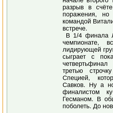
начале второго 
разрыв в счёте
поражения, но 
командой Витали
встрече.
В 1/4 финала Л
чемпионате, в
лидирующей груп
сыграет с пок
четвертьфинал
третью строчк
Специей, кото
Савков. Ну а н
финалистом ку
Гесманом. В общ
поболеть. До нов