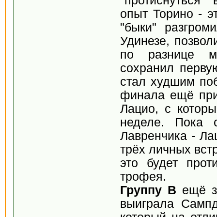
"протиснуться"
опыт Торино - э
"быки" разгром
Удинезе, позвол
по разнице м
сохранил первую
стал худшим поб
финала ещё прид
Лацио, с котор
неделе. Пока 
Лавренчика - Ла
трёх личных вст
это будет прот
трофея.
Группу В
ещё з
выиграла Сампд