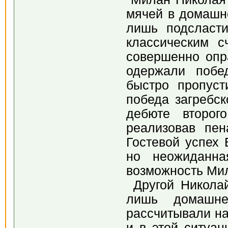
мячей в домашне
лишь подсласт
классическим сч
совершенно опр
одержали побе
быстро пропуст
победа загребск
дебюте второг
реализовав пен
Гостевой успех 
но неожиданн
возможность Мил
Другой Николай
лишь домашне
рассчитывали на
и в этой ситуац