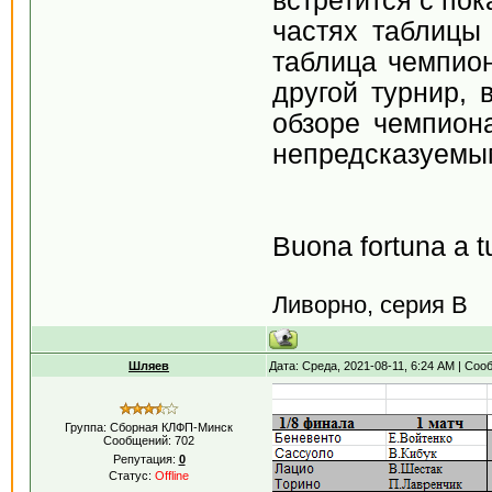
встретится с по
частях таблицы
таблица чемпион
другой турнир, 
обзоре чемпиона
непредсказуемы
Buona fortuna a tut
Ливорно, серия В
Шляев
Дата: Среда, 2021-08-11, 6:24 AM | Со
Группа: Сборная КЛФП-Минск
Сообщений:
702
Репутация:
0
Статус:
Offline