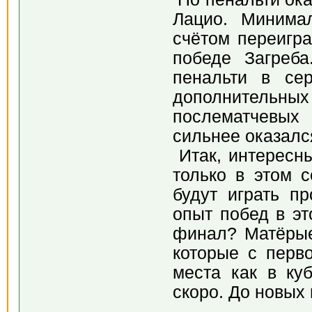
Лацио. Минима
счётом переигра
победе Загреба
пенальти в се
дополнительных 
послематчевых
сильнее оказалс
Итак, интересн
только в этом 
будут играть п
опыт побед в эт
финал? Матёрые
которые с перв
места как в ку
скоро. До новых 