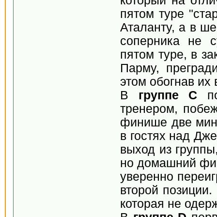
который на отли
пятом туре "ста
Аталанту, а в ш
соперника не с
пятом туре, в з
Парму, преград
этом обогнав их 
В
группе С
по
тренером, побе
финише две мин
в гостях над Дж
выход из группы,
но домашний фин
уверенно переиг
второй позиции.
которая не одер