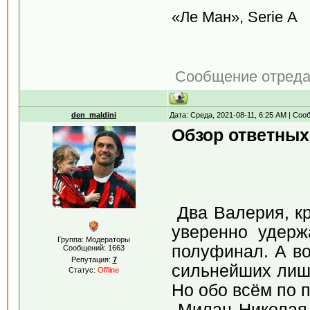
«Ле Ман», Serie А
Сообщение отред
den_maldini
Дата: Среда, 2021-08-11, 6:25 AM | Со
Обзор ответных
Два Валерия, кр
уверенно удер
Группа: Модераторы
полуфинал. А во
Сообщений:
1663
Репутация:
7
сильнейших лишь
Статус:
Offline
Но обо всём по п
Милан Николая 