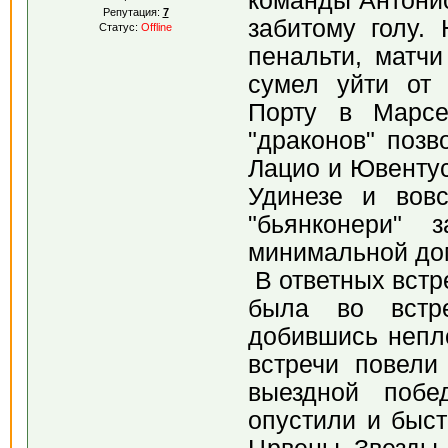
команды Антонио
Репутация:
7
забитому голу.
Статус:
Offline
пенальти, матчи
сумел уйти от 
Порту в Марсе
"драконов" позв
Лацио и Ювентус
Удинезе и вов
"бьянконери" 
минимальной до
В ответных встр
была во встре
добившись непло
встречи повели
выездной побе
опустили и быст