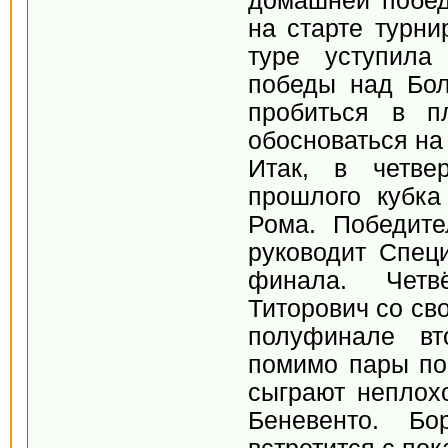
домашней побед
на старте турни
туре уступила
победы над Бол
пробиться в п
обосноваться на 
Итак, в четве
прошлого кубк
Рома. Победите
руководит Спец
финала. Четв
Титорович со св
полуфинале вт
помимо пары по
сыграют неплох
Беневенто. Б