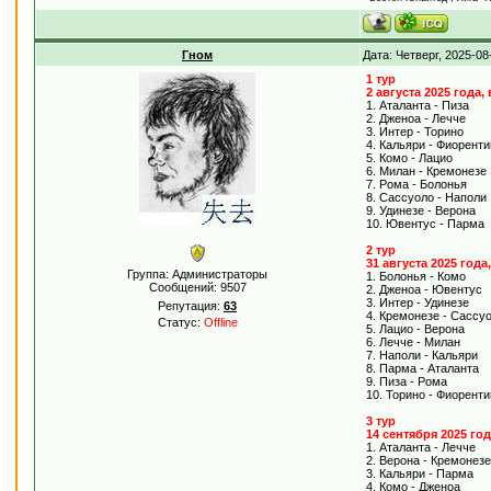
Гном
Дата: Четверг, 2025-0
1 тур
2 августа 2025 года,
1. Аталанта - Пиза
2. Дженоа - Лечче
3. Интер - Торино
4. Кальяри - Фиоренти
5. Комо - Лацио
6. Милан - Кремонезе
7. Рома - Болонья
8. Сассуоло - Наполи
9. Удинезе - Верона
10. Ювентус - Парма
2 тур
31 августа 2025 года
Группа: Администраторы
1. Болонья - Комо
Сообщений:
9507
2. Дженоа - Ювентус
3. Интер - Удинезе
Репутация:
63
4. Кремонезе - Сассу
Статус:
Offline
5. Лацио - Верона
6. Лечче - Милан
7. Наполи - Кальяри
8. Парма - Аталанта
9. Пиза - Рома
10. Торино - Фиоренти
3 тур
14 сентября 2025 го
1. Аталанта - Лечче
2. Верона - Кремонезе
3. Кальяри - Парма
4. Комо - Дженоа