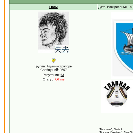
Гном
Дата: Воскресенье, 20
Группа: Администраторы
Сообщений:
9507
Репутация:
63
Статус:
Offline
...
"Белшина", Serie A
"Бостон Юнайтед", Лига "