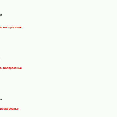
ли
да, воскресенье
о
да, воскресенье
та
, воскресенье