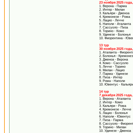
23 ноября 2025 года
1. Верона - Парма
2. Интер - Милан
3. Кальяри - Дженоа
4. Кремонезе - Рома
5. Лацио - Лечче
6. Наполи - Аталанта
7. Сассуоло - Пиза
8. Торино - Комо
9. Удинезе - Болонья
10. Фиорентина - Юве
13 тур
30 ноября 2025 года
1. Аталанта - Фиорент
2. Болонья - Кремоне
3. Дженоа - Верона
4. Комо - Сассуоло
5. Лечче - Торино
6. Милан - Лацио
7. Парма - Удинезе
8. Пиза - Интер
9. Рома - Наполи
10. Ювентус - Кальяр
14 тур
7 декабря 2025 года
1. Верона - Аталанта
2. Интер - Комо
3. Кальяри - Рома
4. Кремонезе - Лечче
5. Лацио - Болонья
6. Наполи - Ювентус
7. Пиза - Парма
8. Сассуоло - Фиорен
9. Торино - Милан
10. Удинезе - Дженоа