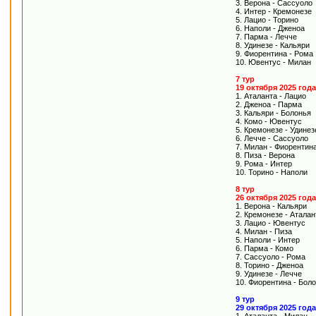
3. Верона - Сассуоло
4. Интер - Кремонезе
5. Лацио - Торино
6. Наполи - Дженоа
7. Парма - Лечче
8. Удинезе - Кальяри
9. Фиорентина - Рома
10. Ювентус - Милан
7 тур
19 октября 2025 год
1. Аталанта - Лацио
2. Дженоа - Парма
3. Кальяри - Болонья
4. Комо - Ювентус
5. Кремонезе - Удинез
6. Лечче - Сассуоло
7. Милан - Фиорентин
8. Пиза - Верона
9. Рома - Интер
10. Торино - Наполи
8 тур
26 октября 2025 год
1. Верона - Кальяри
2. Кремонезе - Аталан
3. Лацио - Ювентус
4. Милан - Пиза
5. Наполи - Интер
6. Парма - Комо
7. Сассуоло - Рома
8. Торино - Дженоа
9. Удинезе - Лечче
10. Фиорентина - Бол
9 тур
29 октября 2025 года