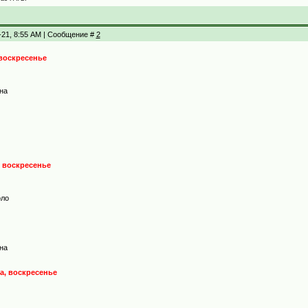
8-21, 8:55 AM | Сообщение #
2
 воскресенье
на
, воскресенье
оло
на
да, воскресенье