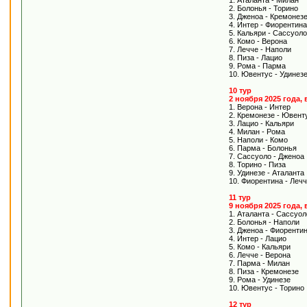
1. Аталанта - Милан
2. Болонья - Торино
3. Дженоа - Кремонез
4. Интер - Фиорентина
5. Кальяри - Сассуоло
6. Комо - Верона
7. Лечче - Наполи
8. Пиза - Лацио
9. Рома - Парма
10. Ювентус - Удинез
10 тур
2 ноября 2025 года,
1. Верона - Интер
2. Кремонезе - Ювент
3. Лацио - Кальяри
4. Милан - Рома
5. Наполи - Комо
6. Парма - Болонья
7. Сассуоло - Дженоа
8. Торино - Пиза
9. Удинезе - Аталанта
10. Фиорентина - Леч
11 тур
9 ноября 2025 года,
1. Аталанта - Сассуол
2. Болонья - Наполи
3. Дженоа - Фиоренти
4. Интер - Лацио
5. Комо - Кальяри
6. Лечче - Верона
7. Парма - Милан
8. Пиза - Кремонезе
9. Рома - Удинезе
10. Ювентус - Торино
12 тур