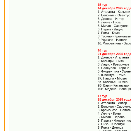
15 тур
14 декабря 2025 год
1. Аталанта - Кальяри
2. Болонья - Ювентус
3. Дженоа - Интер
4. Лечче - Пиза
5. Милан - Сассуоло
6. Парма - Лацио
7. Рома - Комо
8. Торино - Кремонезе
9. Удинезе - Наполи
10. Фиорентина - Вер
16 тур
21 декабря 2025 год
1. Дженоа - Аталанта
2. Кальяри - Пиза
3. Лацио - Кремонезе
4. Сассуоло - Торино
5. Фиорентина - Удин
6. Ювентус - Рома
7К. Наполи - Милан
8К. Болонья - Интер
9В. Бари - Катанзаро
10В. Модена - Венеци
17 тур
28 декабря 2025 год
1. Аталанта - Интер
2. Болонья - Сассуол
3. Кремонезе - Напол
4. Лечче - Комо
5. Милан - Верона
6. Парма - Фиорентин
7. Пиза - Ювентус
8. Рома - Дженоа