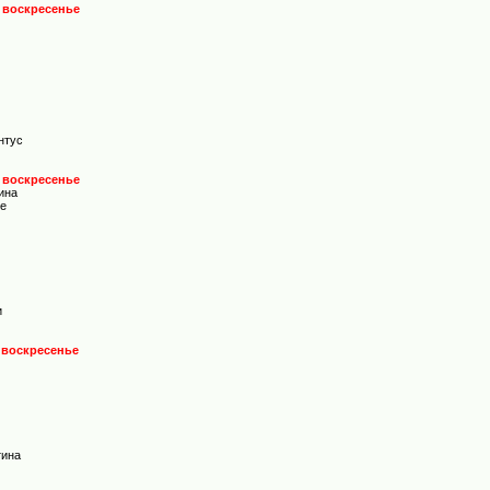
, воскресенье
нтус
, воскресенье
ина
зе
и
, воскресенье
тина