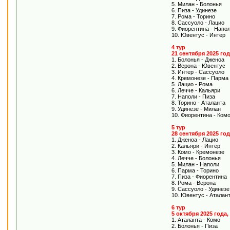
5. Милан - Болонья
6. Пиза - Удинезе
7. Рома - Торино
8. Сассуоло - Лацио
9. Фиорентина - Напо
10. Ювентус - Интер
4 тур
21 сентября 2025 го
1. Болонья - Дженоа
2. Верона - Ювентус
3. Интер - Сассуоло
4. Кремонезе - Парма
5. Лацио - Рома
6. Лечче - Кальяри
7. Наполи - Пиза
8. Торино - Аталанта
9. Удинезе - Милан
10. Фиорентина - Ком
5 тур
28 сентября 2025 го
1. Дженоа - Лацио
2. Кальяри - Интер
3. Комо - Кремонезе
4. Лечче - Болонья
5. Милан - Наполи
6. Парма - Торино
7. Пиза - Фиорентина
8. Рома - Верона
9. Сассуоло - Удинезе
10. Ювентус - Аталан
6 тур
5 октября 2025 года
1. Аталанта - Комо
2. Болонья - Пиза