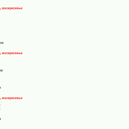
а, воскресенье
она
а, воскресенье
езе
я
а, воскресенье
о
и
а