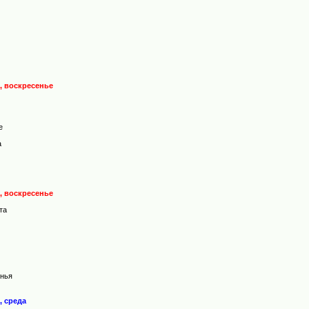
а, воскресенье
е
а
а, воскресенье
та
онья
, среда