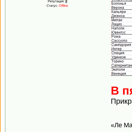
Репутация:
0
Статус:
Offline
В п
Прикр
«Ле Ма