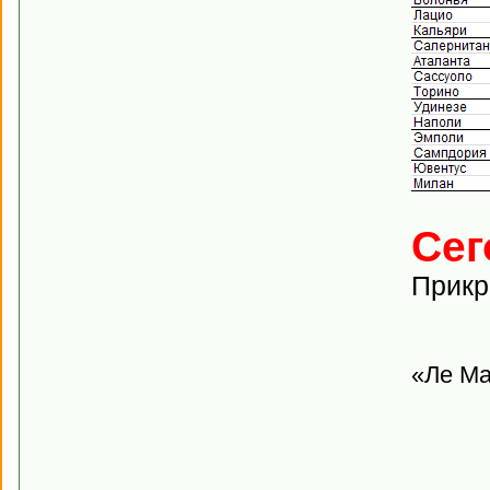
Сег
Прикр
«Ле Ма