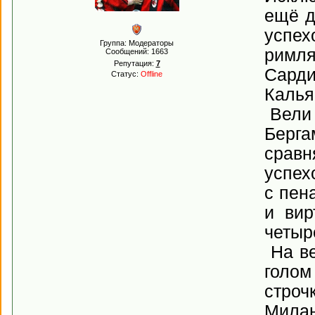
ещё д
успех
Группа: Модераторы
римля
Сообщений:
1663
Репутация:
7
Сарди
Статус:
Offline
Калья
Вели 
Берга
сравн
успех
с пен
и вир
четыр
На ве
голом
строч
Милан