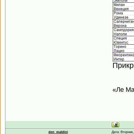
Прикр
«Ле Ма
den_maldini
Дата: Вторник