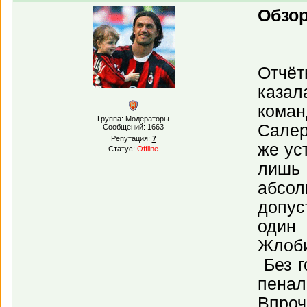
Обзор
Отчёт
казал
коман
Группа: Модераторы
Салер
Сообщений:
1663
Репутация:
7
же ус
Статус:
Offline
лишь 
абсол
допус
один 
Жлоби
Без г
пенал
Впроч