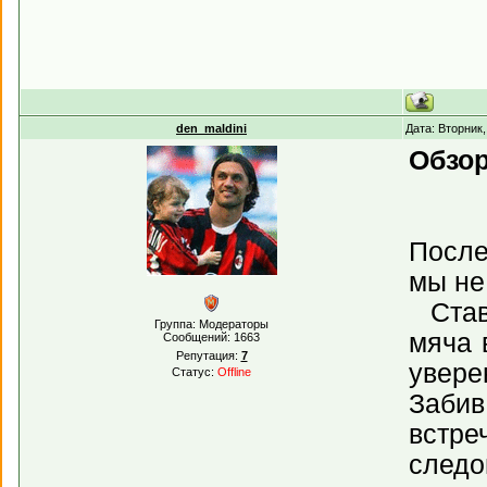
den_maldini
Дата: Вторник
Обзор
После
мы не
Став 
Группа: Модераторы
мяча 
Сообщений:
1663
Репутация:
7
увере
Статус:
Offline
Забив
встре
следо