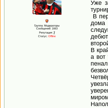
Уже з
турни
В пер
дома 
Группа: Модераторы
следу
Сообщений:
1663
Репутация:
7
дебют
Статус:
Offline
второ
В кра
а вот
пенал
безво
Четвё
увезл
увере
миром
Напол