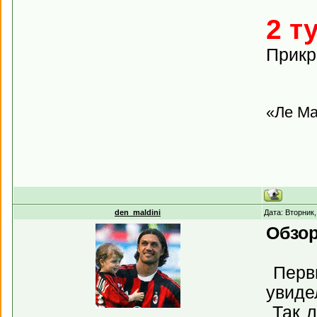
2 т
Прикр
«Ле Ма
den_maldini
Дата: Вторник
Обзор
Первы
увиде
Так л