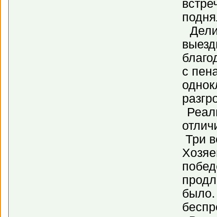
встре
подня
Делит
выезд
благо
с пен
однок
разгр
Реали
отлич
Три в
Хозяе
побед
продл
было.
беспр