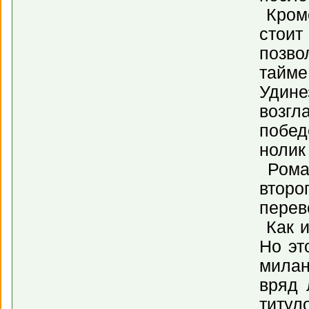
Кроме
стоит
позво
тайме
Удине
возгл
побед
нолик
Рома,
второ
перев
Как и
Но эт
милан
вряд 
титул