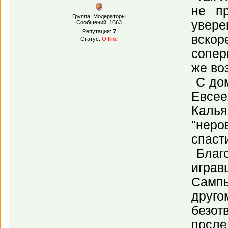
не п
Группа: Модераторы
увере
Сообщений:
1663
Репутация:
7
вскор
Статус:
Offline
сопер
же во
С дом
Евсее
Каль
"неро
спаст
Благо
играв
Сампы
друго
безот
после