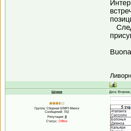
Интер
встре
позиц
Следу
присущ
Buona f
Ливорн
Шляев
Дата: Вторник
Группа: Сборная КЛФП-Минск
Сообщений:
702
Репутация:
0
Статус:
Offline