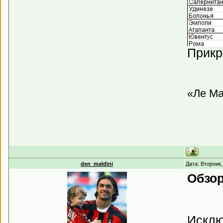
Прикр
«Ле Ма
den_maldini
Дата: Вторник
Обзор
Исклю