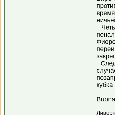
проти
время
ничье
Четы
пенал
Фиоре
переи
закре
Следу
случа
позап
кубка
Buona f
Ливорн