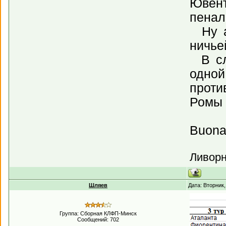
Ювент
пенал
Ну а 
ничье
В сле
одной
проти
Ромы 
Buona f
Ливорн
Шляев
Дата: Вторник
Группа: Сборная КЛФП-Минск
Сообщений:
702