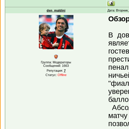
den_maldini
Дата: Вторник
Обзор
В дов
являе
госте
прест
Группа: Модераторы
пенал
Сообщений:
1663
Репутация:
7
ничье
Статус:
Offline
"фиал
увере
балло
Абсол
матчу
позво