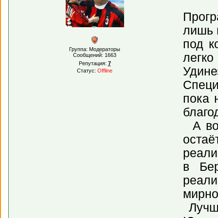
Прогр
лишь 
под к
Группа: Модераторы
легко
Сообщений:
1663
Репутация:
7
Удине
Статус:
Offline
Специ
пока 
благо
А вот
остаё
реали
в Бе
реали
мирно
Лучше