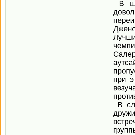
В ше
довол
переи
Джено
Лучш
чемпи
Салер
аутса
пропу
при э
везуч
проти
В сле
дружи
встре
групп