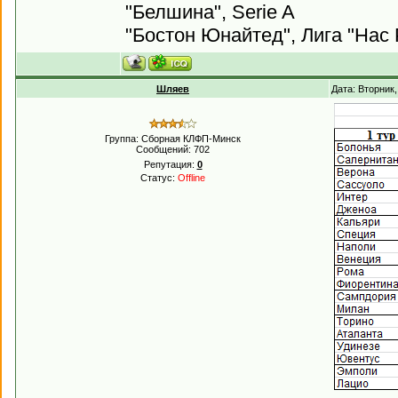
"Белшина", Serie A
"Бостон Юнайтед", Лига "Нас 
Шляев
Дата: Вторник
Группа: Сборная КЛФП-Минск
Сообщений:
702
Репутация:
0
Статус:
Offline