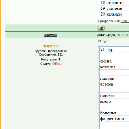
Прикрепления:
62316
Калугин
Дата: Среда, 2012-05
21 тур
Группа: Проверенные
Сообщений:
131
Репутация:
1
Статус:
Offline