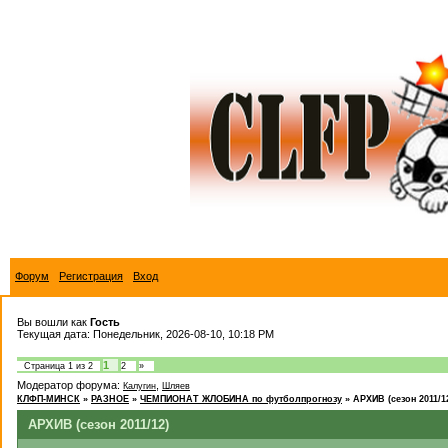
Форум
Регистрация
Вход
Вы вошли как
Гость
Текущая дата: Понедельник, 2026-08-10, 10:18 PM
1
Страница
1
из
2
2
»
Модератор форума:
,
Калугин
Шляев
КЛФП-МИНСК
»
РАЗНОЕ
»
ЧЕМПИОНАТ ЖЛОБИНА по футболпрогнозу
»
АРХИВ (сезон 2011/1
АРХИВ (сезон 2011/12)