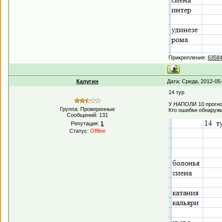
Прикрепления:
63584
Калугин
Дата: Среда, 2012-05
14 тур
У НАПОЛИ 10 прогноз
Группа: Проверенные
Кто ошибки обнаружи
Сообщений:
131
Репутация:
1
Статус:
Offline