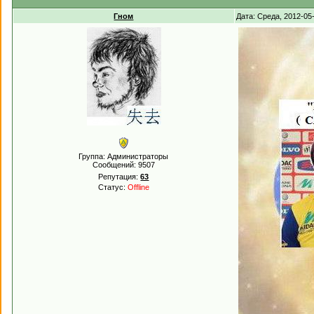
Гном
Дата: Среда, 2012-05
Группа: Администраторы
Сообщений:
9507
Репутация:
63
Статус:
Offline