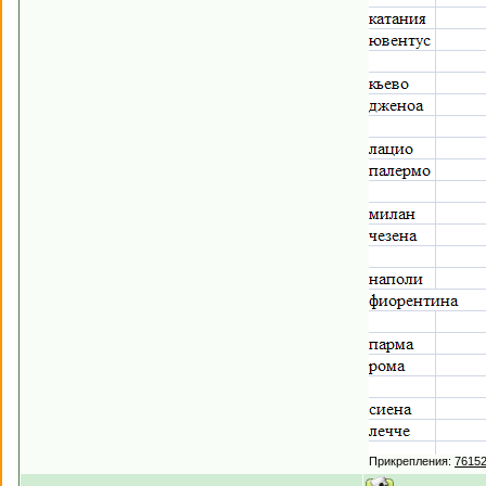
Прикрепления:
76152