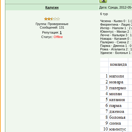
Калугин
Дата: Среда, 2012-05
6 тур
Чезена - Кьево 0 : 1 (
Группа: Проверенные
Фиорентина - Лацио 2 
Сообщений:
131
Интер - Наполи 1 : 2 
Ювентус - Милан 2 : 
Репутация:
1
Лечче - Кальяри 3 : 1
Статус:
Offline
Новара - Катания 0 : 
Палермо - Сиена 2 : 
Парма - Дженоа 1 : 0 
Рома - Аталанта 2 : 1
Удинезе - Болонья 1 :