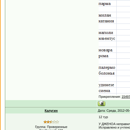
Прикрепления:
15497
Калугин
Дата: Среда, 2012-05
12 тур
У ДЖЕНОА неправильн
Группа: Проверенные
Исправлено и учтено