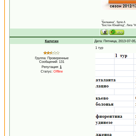
...
"Белшина", Serie A
"Бостон Юнайтед", Лига "
Калугин
Дата: Пятница, 2013-07-05
1 тур
Группа: Проверенные
Сообщений:
131
Репутация:
1
Статус:
Offline