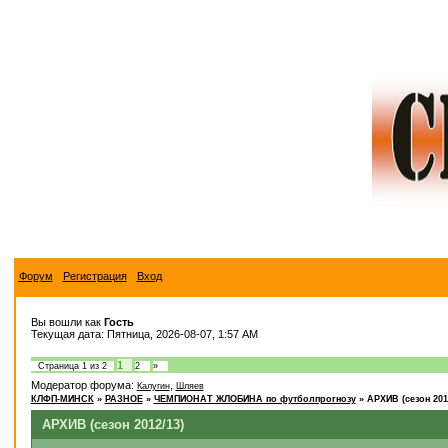
Форум
Регистрация
Вход
Вы вошли как
Гость
Текущая дата: Пятница, 2026-08-07, 1:57 AM
1
Страница
1
из
2
2
»
Модератор форума:
,
Калугин
Шляев
КЛФП-МИНСК
»
РАЗНОЕ
»
ЧЕМПИОНАТ ЖЛОБИНА по футболпрогнозу
»
АРХИВ (сезон 201
АРХИВ (сезон 2012/13)