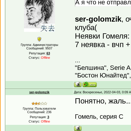
А я что не отправ
ser-golomzik
, 
клуба(
Неявки Гомеля: 
7 неявка - вчп
Группа: Администраторы
Сообщений:
9507
Репутация:
63
Статус:
Offline
...
"Белшина", Serie A
"Бостон Юнайтед",
ser-golomzik
Дата: Воскресенье, 2022-04-03, 0:09
Понятно, жаль..
Группа: Пользователи
Сообщений:
236
Гомель, серия С
Репутация:
3
Статус:
Offline