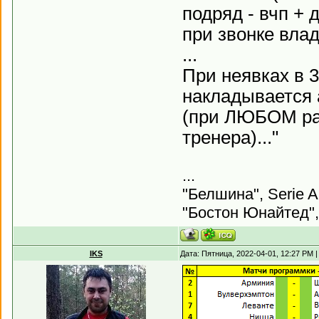
подряд - вчп +
при звонке влад
...
При неявках в 3
накладывается 
(при ЛЮБОМ рас
тренера)..."
...
"Белшина", Serie A
"Бостон Юнайтед",
IKS
Дата: Пятница, 2022-04-01, 12:27 PM