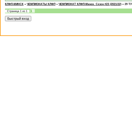
КЛФП-МИНСК
»
ЧЕМПИОНАТЫ КЛФП
»
ЧЕМПИОНАТ КЛФП-Минск. Сезон #23 (2021/22)
»
29 ТУ
1
Страница
1
из
1