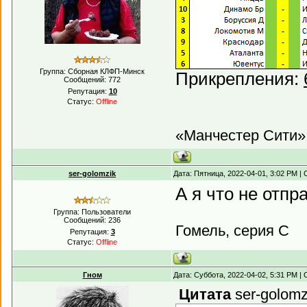
Группа: Сборная КЛФП-Минск
Прикрепления:
Сообщений:
772
Репутация:
10
Статус:
Offline
«Манчестер Сити»,
ser-golomzik
Дата: Пятница, 2022-04-01, 3:02 PM 
А я что не отпр
Группа: Пользователи
Сообщений:
236
Гомель, серия С
Репутация:
3
Статус:
Offline
Гном
Дата: Суббота, 2022-04-02, 5:31 PM 
Цитата
ser-golomz