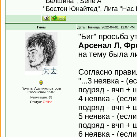
"Белшина", Serie A
"Бостон Юнайтед", Лига "Нас 
Гном
Дата: Пятница, 2022-04-01, 12:07 PM
"Биг" просьба у
Арсенал Л, Фр
на тему была ли
Согласно прав
"...3 неявка - 
подряд - вчп + 
Группа: Администраторы
Сообщений:
9507
4 неявка - (есл
Репутация:
63
Статус:
Offline
подряд - вчп + 
5 неявка - (есл
подряд - вчп + 
6 неявка - (есл