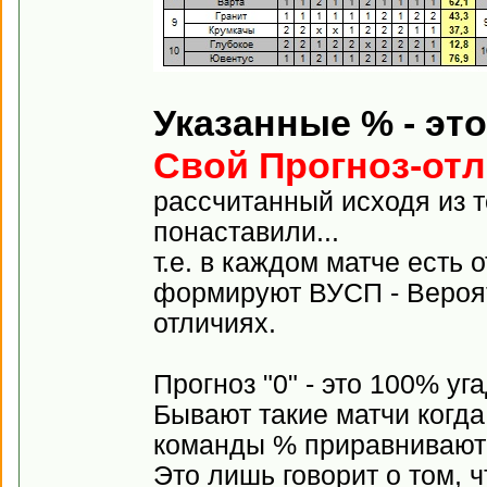
Указанные % - эт
Свой Прогноз-от
рассчитанный исходя из т
понаставили...
т.е. в каждом матче есть 
формируют ВУСП - Вероят
отличиях.
Прогноз "0" - это 100% у
Бывают такие матчи когда
команды % приравниваютс
Это лишь говорит о том, ч