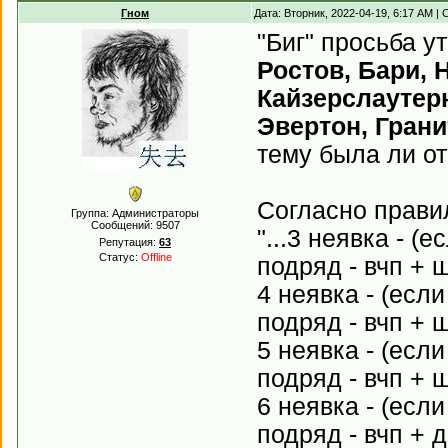
Гном
Дата: Вторник, 2022-04-19, 6:17 AM 
"Биг" просьба у
Ростов, Бари, 
Кайзерслаутерн
Эвертон, Грани
тему была ли от
Согласно прав
Группа: Администраторы
Сообщений:
9507
"...3 неявка - 
Репутация:
63
Статус:
Offline
подряд - вчп + 
4 неявка - (есл
подряд - вчп + 
5 неявка - (есл
подряд - вчп + 
6 неявка - (есл
подряд - вчп + 