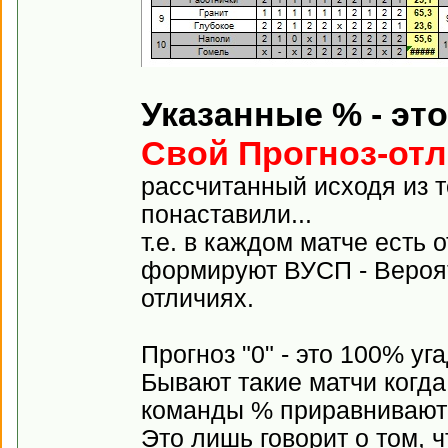
Указанные % - эт
Свой Прогноз-от
рассчитанный исходя из т
понаставили...
т.е. в каждом матче есть 
формируют ВУСП - Вероят
отличиях.
Прогноз "0" - это 100% у
Бывают такие матчи когда
команды % приравниваютс
Это лишь говорит о том, ч