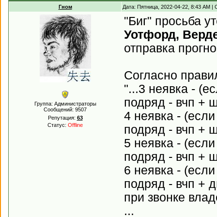
Гном
Дата: Пятница, 2022-04-22, 8:43 AM 
"Биг" просьба у
Уотфорд, Верде
отправка прогноз
Согласно прави
"...3 неявка - (
подряд - вчп + 
Группа: Администраторы
Сообщений:
9507
4 неявка - (есл
Репутация:
63
Статус:
Offline
подряд - вчп + 
5 неявка - (есл
подряд - вчп + 
6 неявка - (есл
подряд - вчп + 
при звонке влад
...