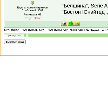
"Белшина", Serie A
Группа: Администраторы
Сообщений:
9507
"Бостон Юнайтед",
Репутация:
63
Статус:
Offline
КЛФП-МИНСК
»
ЧЕМПИОНАТЫ КЛФП
»
ЧЕМПИОНАТ КЛФП-Минск. Сезон #23 (2021/22)
»
33 ТУ
1
Страница
1
из
1