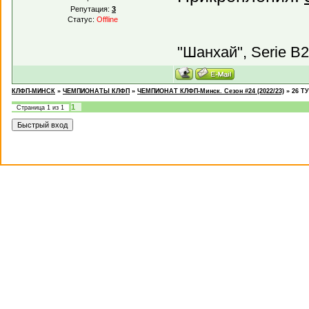
Репутация:
3
Статус:
Offline
"Шанхай", Serie B2
КЛФП-МИНСК
»
ЧЕМПИОНАТЫ КЛФП
»
ЧЕМПИОНАТ КЛФП-Минск. Сезон #24 (2022/23)
»
26 ТУ
1
Страница
1
из
1