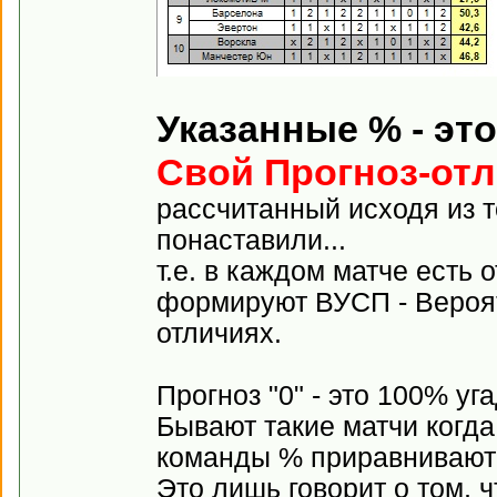
Указанные % - эт
Свой Прогноз-от
рассчитанный исходя из т
понаставили...
т.е. в каждом матче есть 
формируют ВУСП - Вероят
отличиях.
Прогноз "0" - это 100% у
Бывают такие матчи когда
команды % приравниваютс
Это лишь говорит о том, ч