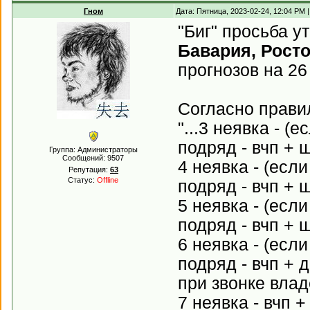
Гном
Дата: Пятница, 2023-02-24, 12:04 PM
"Биг" просьба у
Бавария, Росто
прогнозов на 26 
Согласно прав
"...3 неявка - 
подряд - вчп + 
Группа: Администраторы
Сообщений:
9507
4 неявка - (есл
Репутация:
63
Статус:
Offline
подряд - вчп + 
5 неявка - (есл
подряд - вчп + 
6 неявка - (есл
подряд - вчп + 
при звонке влад
7 неявка - вчп 